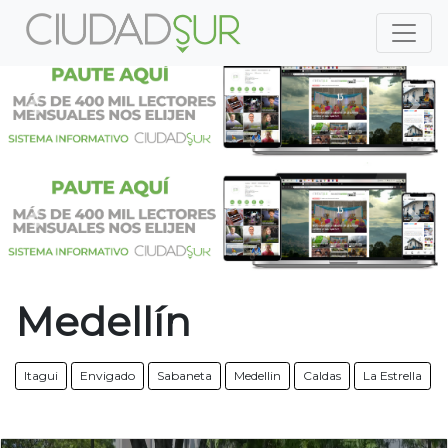
Previous
Nex
Previous
Nex
Medellín
Itagui
Envigado
Sabaneta
Medellin
Caldas
La Estrella