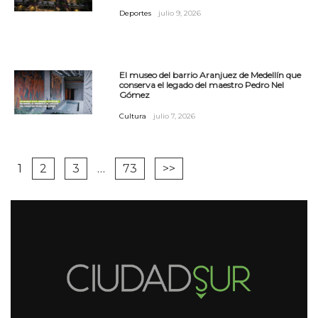
Deportes
julio 9, 2026
El museo del barrio Aranjuez de Medellín que
conserva el legado del maestro Pedro Nel
Gómez
Cultura
julio 7, 2026
1
2
3
…
73
>>