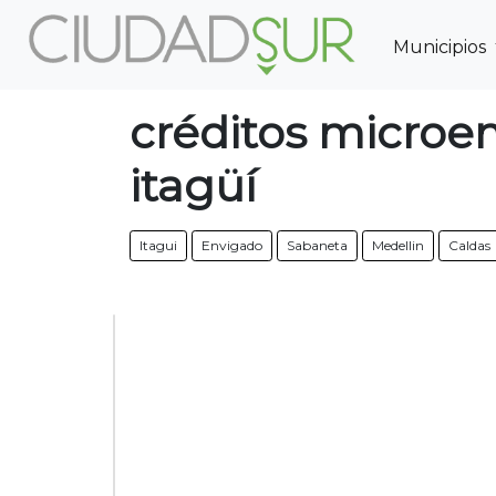
Municipios
Previous
créditos microe
itagüí
Itagui
Envigado
Sabaneta
Medellin
Caldas