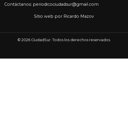
Contáctanos: periodicociudadsur@gmail.com
Sitio web por
Ricardo Mazov
© 2026 CiudadSur. Todos los derechos reservados.