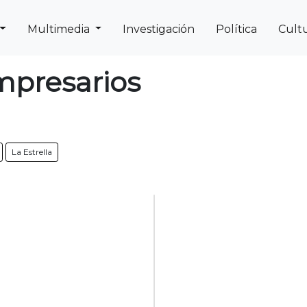
Multimedia
Investigación
Política
Cult
Next
Previous
mpresarios
La Estrella