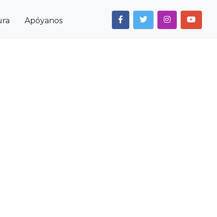
ura
Apóyanos
Next