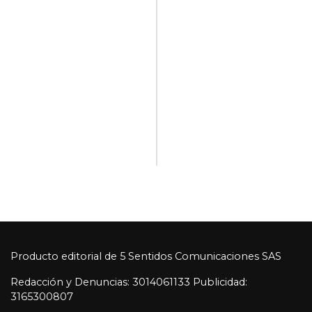
Producto editorial de 5 Sentidos Comunicaciones SAS
Redacción y Denuncias: 3014061133 Publicidad:
3165300807