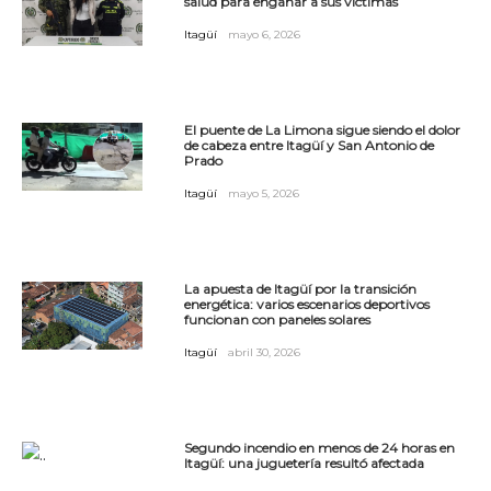
salud para engañar a sus víctimas
Itagüí
mayo 6, 2026
El puente de La Limona sigue siendo el dolor
de cabeza entre Itagüí y San Antonio de
Prado
Itagüí
mayo 5, 2026
La apuesta de Itagüí por la transición
energética: varios escenarios deportivos
funcionan con paneles solares
Itagüí
abril 30, 2026
Segundo incendio en menos de 24 horas en
Itagüí: una juguetería resultó afectada