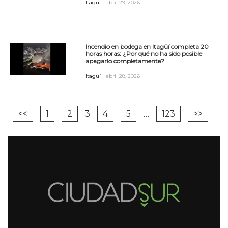
Itagüí
abril 29, 2026
Incendio en bodega en Itagüí completa 20
horas horas: ¿Por qué no ha sido posible
apagarlo completamente?
Itagüí
abril 28, 2026
<<
1
2
3
4
5
…
123
>>