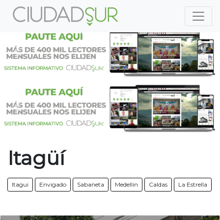
Previous
Nex
Previous
Nex
Itagüí
Itagui
Envigado
Sabaneta
Medellin
Caldas
La Estrella