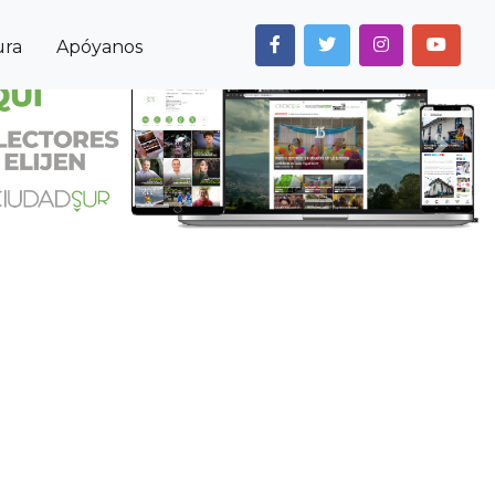
ura
Apóyanos
Next