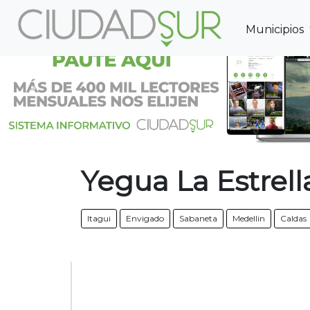
Municipios
Previous
Yegua La Estrell
Itagui
Envigado
Sabaneta
Medellin
Caldas