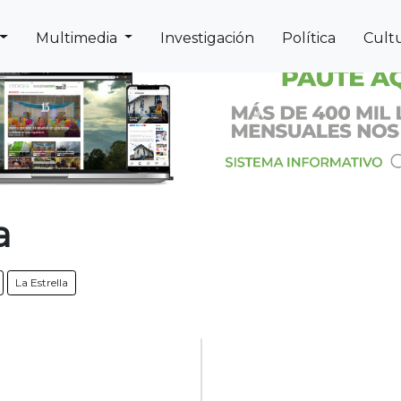
Multimedia
Investigación
Política
Cult
Next
Previous
a
La Estrella