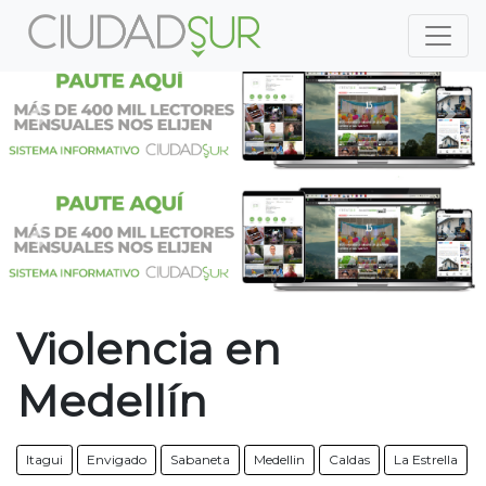
Previous
Nex
Previous
Nex
Violencia en
Medellín
Itagui
Envigado
Sabaneta
Medellin
Caldas
La Estrella