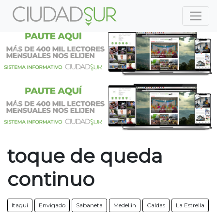
Previous
Nex
Previous
Nex
toque de queda
continuo
Itagui
Envigado
Sabaneta
Medellin
Caldas
La Estrella