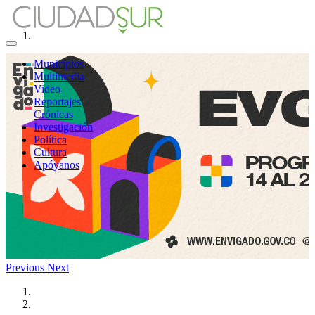
Municipios
Multimedia
Video
Reportajes
Crónicas
Investigación
Política
Cultura
Apóyanos
Previous
Next