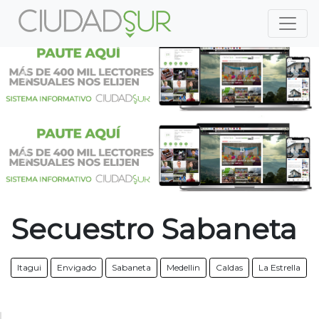
Previous
Nex
Previous
Nex
Secuestro Sabaneta
Itagui
Envigado
Sabaneta
Medellin
Caldas
La Estrella