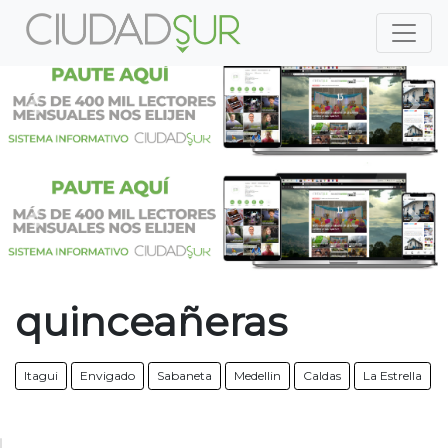
Previous
Nex
Previous
Nex
quinceañeras
Itagui
Envigado
Sabaneta
Medellin
Caldas
La Estrella