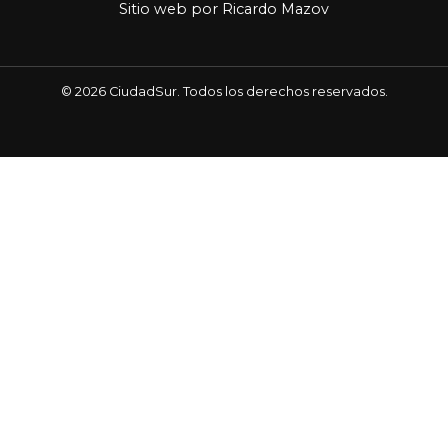
Sitio web por
Ricardo Mazov
© 2026 CiudadSur. Todos los derechos reservados.