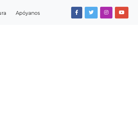
ura
Apóyanos
Next