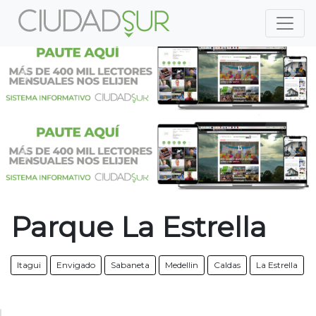
Previous
Nex
Previous
Nex
Parque La Estrella
Itagui
Envigado
Sabaneta
Medellin
Caldas
La Estrella