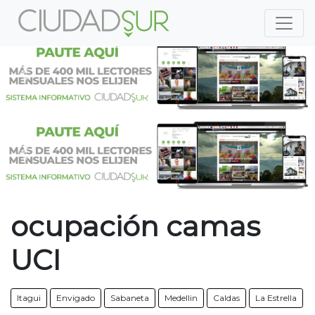
Previous
Nex
Previous
Nex
ocupación camas
UCI
Itagui
Envigado
Sabaneta
Medellin
Caldas
La Estrella