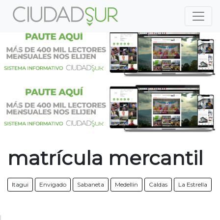
Previous
Nex
Previous
Nex
matrícula mercantil
Itagui
Envigado
Sabaneta
Medellin
Caldas
La Estrella