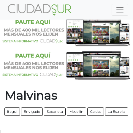
Previous
Nex
Previous
Nex
Malvinas
Itagui
Envigado
Sabaneta
Medellin
Caldas
La Estrella