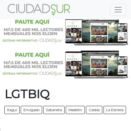
Previous
Nex
Previous
Nex
LGTBIQ
Itagui
Envigado
Sabaneta
Medellin
Caldas
La Estrella