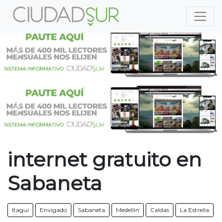
Previous
Nex
Previous
Nex
internet gratuito en
Sabaneta
Itagui
Envigado
Sabaneta
Medellin
Caldas
La Estrella