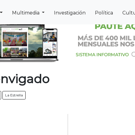
Multimedia
Investigación
Política
Cult
Next
Previous
envigado
La Estrella