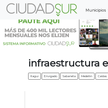
Municipios
Previous
infraestructura 
Itagui
Envigado
Sabaneta
Medellin
Caldas