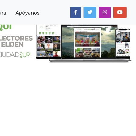
ura
Apóyanos
Next