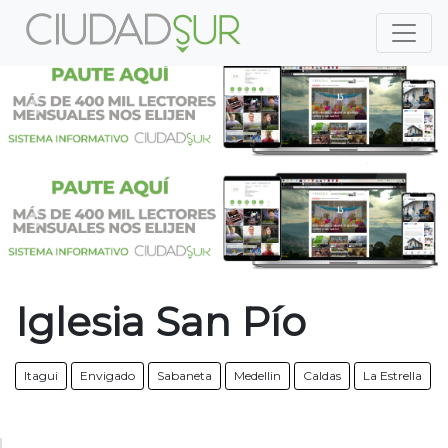
Previous
Nex
Previous
Nex
Iglesia San Pío
Itagui
Envigado
Sabaneta
Medellin
Caldas
La Estrella