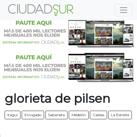
Previous
Nex
Previous
Nex
glorieta de pilsen
Itagui
Envigado
Sabaneta
Medellin
Caldas
La Estrella