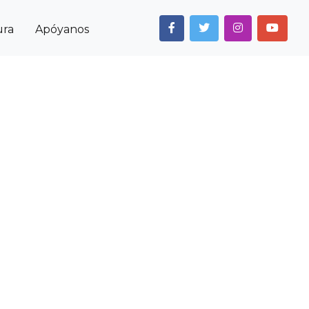
ura
Apóyanos
Next