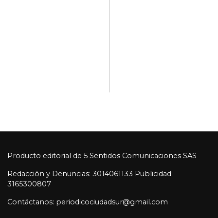
Producto editorial de 5 Sentidos Comunicaciones SAS
Redacción y Denuncias: 3014061133 Publicidad:
3165300807
Contáctanos: periodicociudadsur@gmail.com