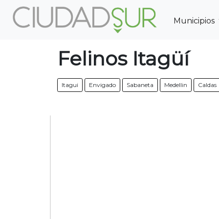
Municipios
Previous
Felinos Itagüí
Itagui
Envigado
Sabaneta
Medellin
Caldas