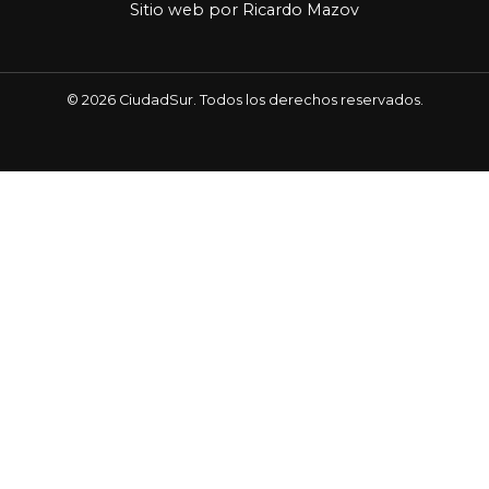
Sitio web por
Ricardo Mazov
© 2026 CiudadSur. Todos los derechos reservados.