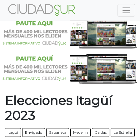
Previous
Nex
Previous
Nex
Elecciones Itagüí
2023
Itagui
Envigado
Sabaneta
Medellin
Caldas
La Estrella