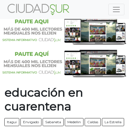
Previous
Nex
Previous
Nex
educación en
cuarentena
Itagui
Envigado
Sabaneta
Medellin
Caldas
La Estrella