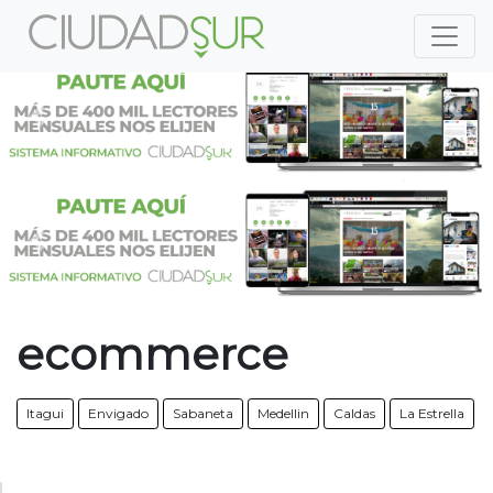
Previous
Nex
Previous
Nex
ecommerce
Itagui
Envigado
Sabaneta
Medellin
Caldas
La Estrella