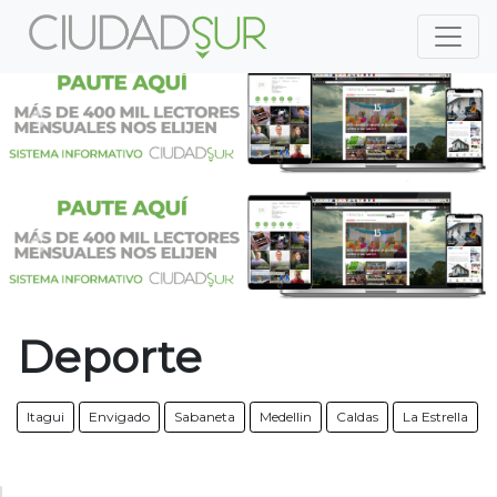
Previous
Nex
Previous
Nex
Deporte
Itagui
Envigado
Sabaneta
Medellin
Caldas
La Estrella