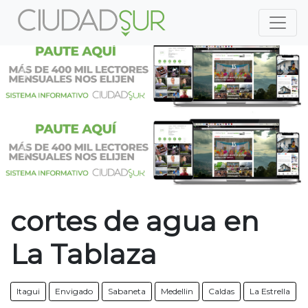
Previous
Nex
Previous
Nex
cortes de agua en
La Tablaza
Itagui
Envigado
Sabaneta
Medellin
Caldas
La Estrella