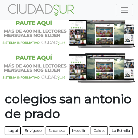
Previous
Nex
Previous
Nex
colegios san antonio
de prado
Itagui
Envigado
Sabaneta
Medellin
Caldas
La Estrella