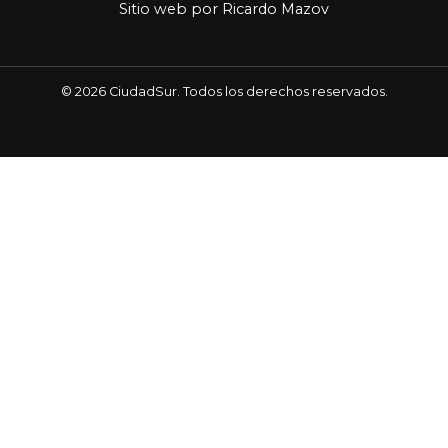
Sitio web por
Ricardo Mazov
© 2026 CiudadSur. Todos los derechos reservados.