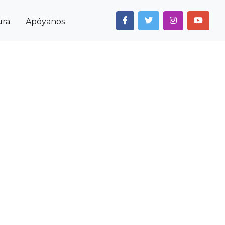
ura
Apóyanos
Next