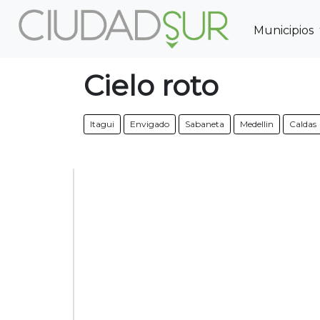
Municipios
Previous
Cielo roto
Itagui
Envigado
Sabaneta
Medellin
Caldas