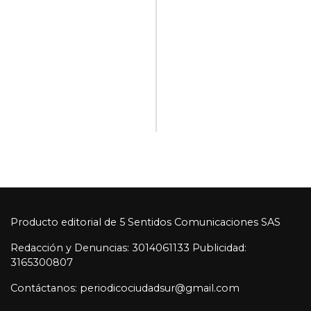
Producto editorial de 5 Sentidos Comunicaciones SAS
Redacción y Denuncias: 3014061133 Publicidad:
3165300807
Contáctanos: periodicociudadsur@gmail.com