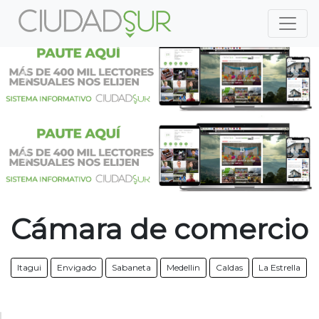
Previous
Nex
Previous
Nex
Cámara de comercio
Itagui
Envigado
Sabaneta
Medellin
Caldas
La Estrella