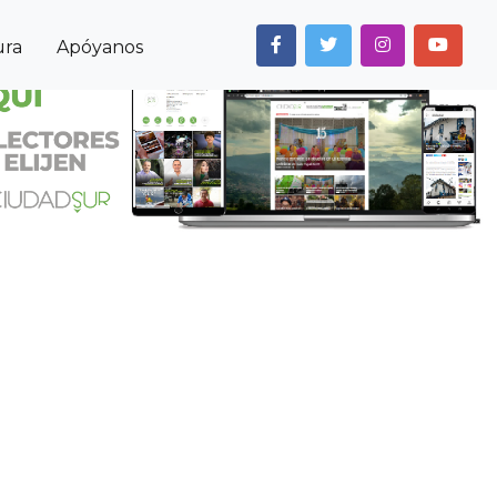
ura
Apóyanos
Next