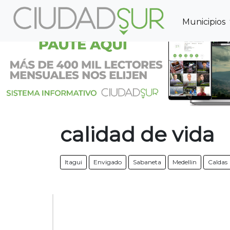
Municipios
Previous
calidad de vida
Itagui
Envigado
Sabaneta
Medellin
Caldas