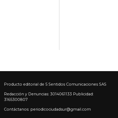
Producto editorial de 5 Sentidos Comunicaciones SAS
Redacción y Denuncias: 3014061133 Publicidad:
3165300807
Contáctanos: periodicociudadsur@gmail.com