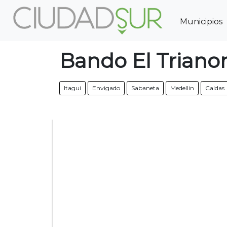
Municipios
Previous
Bando El Triano
Itagui
Envigado
Sabaneta
Medellin
Caldas