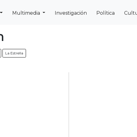
Multimedia
Investigación
Política
Cult
Next
Previous
n
La Estrella