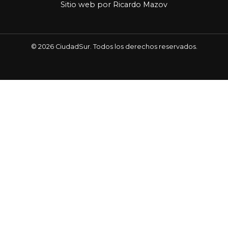
Sitio web por
Ricardo Mazov
© 2026 CiudadSur. Todos los derechos reservados.