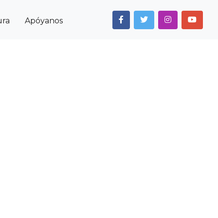
ura
Apóyanos
Next