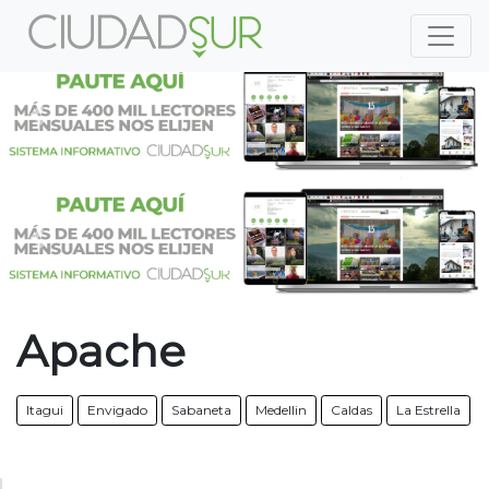
Previous
Nex
Previous
Nex
Apache
Itagui
Envigado
Sabaneta
Medellin
Caldas
La Estrella