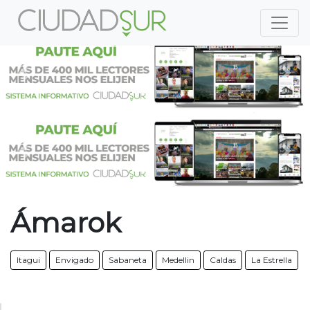
Previous
Nex
Previous
Nex
Ámarok
Itagui
Envigado
Sabaneta
Medellin
Caldas
La Estrella