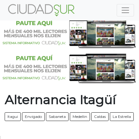
Previous
Nex
Previous
Nex
Alternancia Itagüí
Itagui
Envigado
Sabaneta
Medellin
Caldas
La Estrella