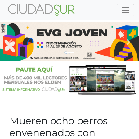
Previous
Nex
Previous
Nex
Mueren ocho perros
envenenados con