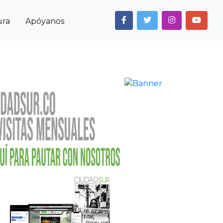
ura
Apóyanos
Next
Anterior
Siguiente