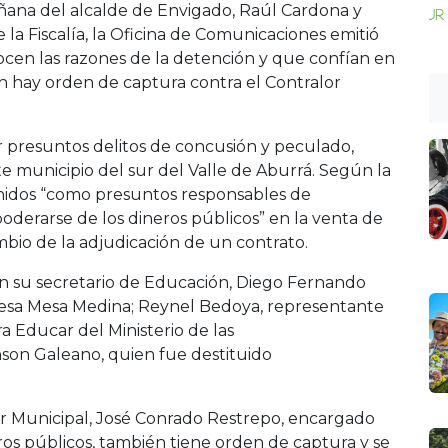
ñana del alcalde de Envigado, Raúl Cardona y
 la Fiscalía, la Oficina de Comunicaciones emitió
n las razones de la detención y que confían en
én hay orden de captura contra el Contralor
r presuntos delitos de concusión y peculado,
te municipio del sur del Valle de Aburrá. Según la
enidos “como presuntos responsables de
derarse de los dineros públicos” en la venta de
mbio de la adjudicación de un contrato.
n su secretario de Educación, Diego Fernando
irlesa Mesa Medina; Reynel Bedoya, representante
 Educar del Ministerio de las
son Galeano, quien fue destituido
or Municipal, José Conrado Restrepo, encargado
eros públicos, también tiene orden de captura y se