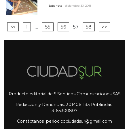
Sabaneta
diciembre 30, 2013
<<
1
…
55
56
57
58
>>
Producto editorial de 5 Sentidos Comunicaciones SAS
Redacción y Denuncias: 3014061133 Publicidad:
3165300807
Contáctanos: periodicociudadsur@gmail.com