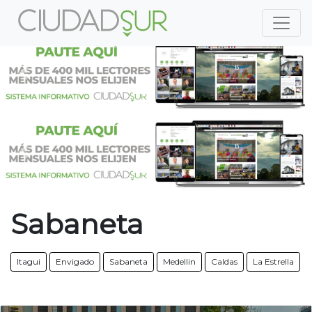
Previous
Nex
Previous
Nex
Sabaneta
Itagui
Envigado
Sabaneta
Medellin
Caldas
La Estrella