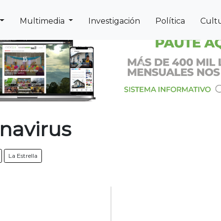
Multimedia
Investigación
Política
Cult
Next
Previous
navirus
La Estrella