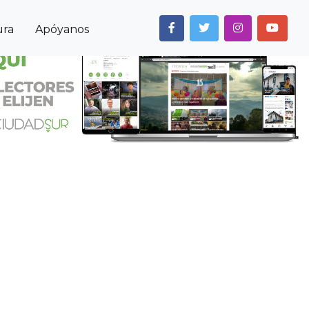
ura
Apóyanos
Next