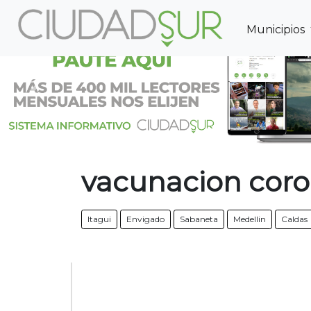
Municipios
Previous
vacunacion coro
Itagui
Envigado
Sabaneta
Medellin
Caldas