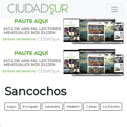
Previous
Nex
Previous
Nex
Sancochos
Itagui
Envigado
Sabaneta
Medellin
Caldas
La Estrella