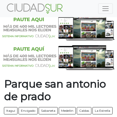
Previous
Nex
Previous
Nex
Parque san antonio
de prado
Itagui
Envigado
Sabaneta
Medellin
Caldas
La Estrella