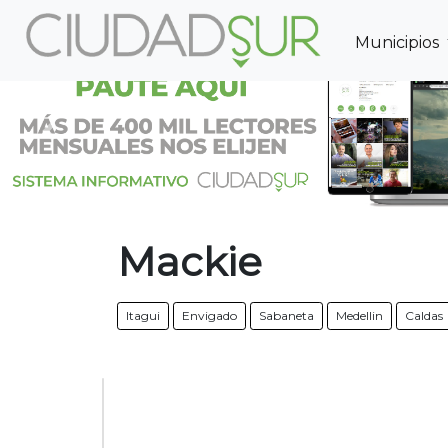
Municipios
Previous
Mackie
Itagui
Envigado
Sabaneta
Medellin
Caldas