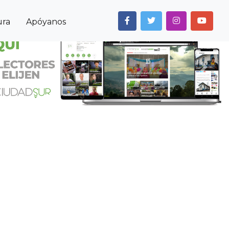
ura
Apóyanos
Next