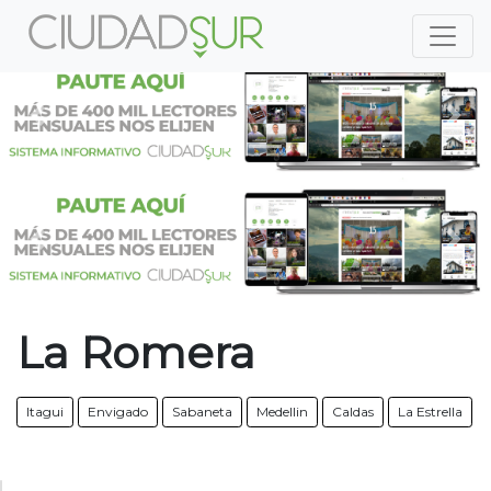
Previous
Nex
Previous
Nex
La Romera
Itagui
Envigado
Sabaneta
Medellin
Caldas
La Estrella