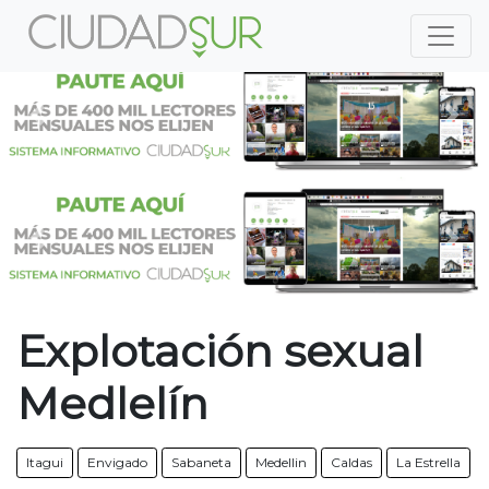
Previous
Nex
Previous
Nex
Explotación sexual
Medlelín
Itagui
Envigado
Sabaneta
Medellin
Caldas
La Estrella