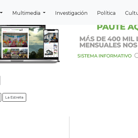
Multimedia
Investigación
Política
Cult
Next
Previous
1
La Estrella