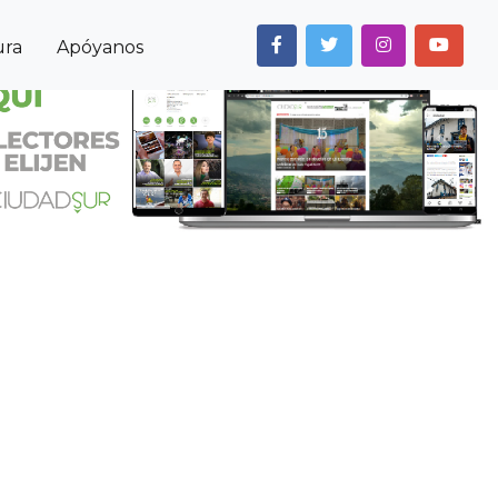
ura
Apóyanos
Next