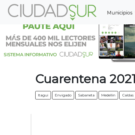
Municipios
Previous
Cuarentena 202
Itagui
Envigado
Sabaneta
Medellin
Caldas