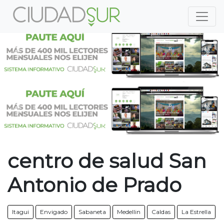
Previous
Nex
Previous
Nex
centro de salud San
Antonio de Prado
Itagui
Envigado
Sabaneta
Medellin
Caldas
La Estrella