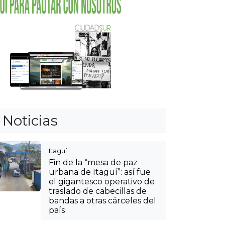
urbana de Itagüí”: así fue
el gigantesco operativo de
traslado de cabecillas de
bandas a otras cárceles del
país
Cultura
Débora Arango, una de las
mujeres homenajeadas en
el Desfile de Autos Clásicos
y Antiguos: así será el
recorrido
Cultura
Agéndese y viva la
tradición paisa: así podrá
llegar a las fincas silleteras
en las veredas de Envigado
Itagüí