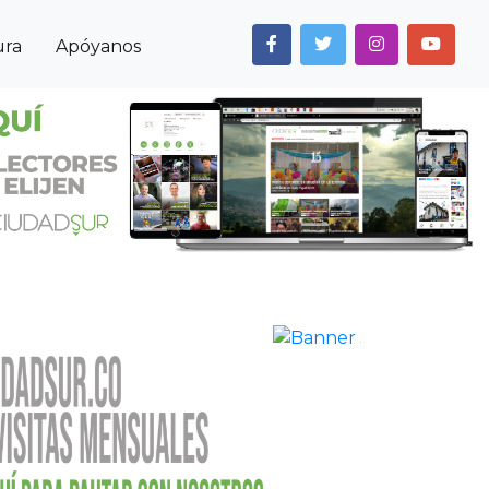
ura
Apóyanos
Next
Anterior
Siguiente
Noticias
Itagüí
Fin de la “mesa de paz