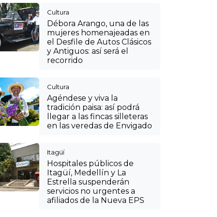
Hospitales públicos de
Itagüí, Medellín y La
Estrella suspenderán
servicios no urgentes a
afiliados de la Nueva EPS
Cultura
¡Orgullo colombiano!
Banda Sinfónica de
Sabaneta logró el primer
lugar en el Mundial de
Bandas en Países Bajos