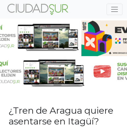
Previous
Nex
Previous
Nex
¿Tren de Aragua quiere
asentarse en Itagüí?