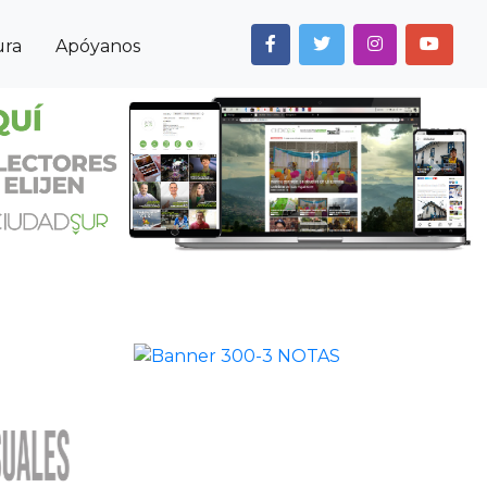
ura
Apóyanos
Next
Anterior
Siguiente
Noticias
Cultura