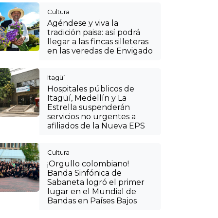
¡Orgullo colombiano!
Banda Sinfónica de
Sabaneta logró el primer
lugar en el Mundial de
Bandas en Países Bajos
Cultura
VIDEO: así se puede
disfrutar de las fincas
silleteras de Santa Elena
en el CC Mayorca de
Sabaneta para vivir la Feria
de las Flores