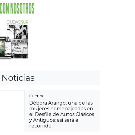
Débora Arango, una de las
mujeres homenajeadas en
el Desfile de Autos Clásicos
y Antiguos: así será el
recorrido
Cultura
Agéndese y viva la
tradición paisa: así podrá
llegar a las fincas silleteras
en las veredas de Envigado
Itagüí
Hospitales públicos de
Itagüí, Medellín y La
Estrella suspenderán
servicios no urgentes a
afiliados de la Nueva EPS
Cultura