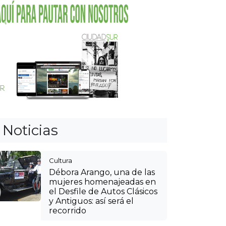
Débora Arango, una de las
mujeres homenajeadas en
el Desfile de Autos Clásicos
y Antiguos: así será el
recorrido
Cultura
Agéndese y viva la
tradición paisa: así podrá
llegar a las fincas silleteras
en las veredas de Envigado
Itagüí
Hospitales públicos de
Itagüí, Medellín y La
Estrella suspenderán
servicios no urgentes a
afiliados de la Nueva EPS
Cultura