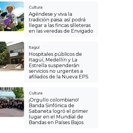
¡Orgullo colombiano!
Banda Sinfónica de
Sabaneta logró el primer
lugar en el Mundial de
Bandas en Países Bajos
Cultura
VIDEO: así se puede
disfrutar de las fincas
silleteras de Santa Elena
en el CC Mayorca de
Sabaneta para vivir la Feria
de las Flores