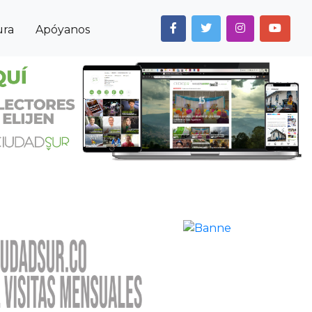
ura
Apóyanos
Next
Anterior
Siguiente
Noticias
Cultura