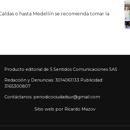
Caldas o hasta Medellín se recomienda tomar la
Producto editorial de 5 Sentidos Comunicaciones SAS
Redacción y Denuncias: 3014061133 Publicidad:
3165300807
Contáctanos: periodicociudadsur@gmail.com
Sitio web por
Ricardo Mazov
© 2026 CiudadSur. Todos los derechos reservados.