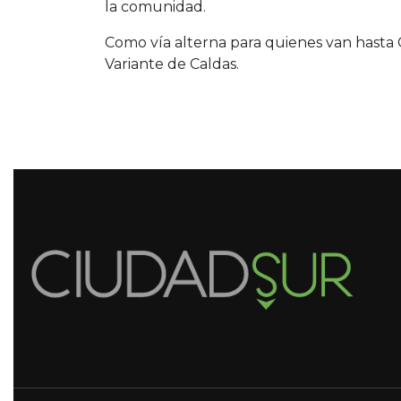
la comunidad.
Como vía alterna para quienes van hasta 
Variante de Caldas.