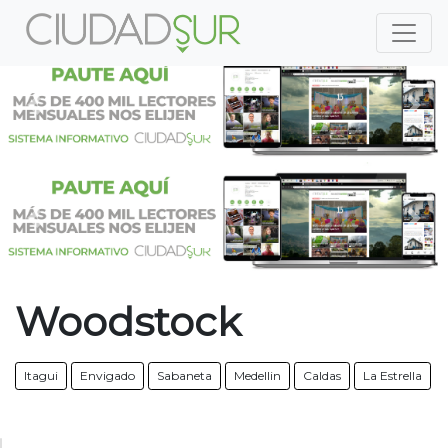
Previous
Nex
Previous
Nex
Woodstock
Itagui
Envigado
Sabaneta
Medellin
Caldas
La Estrella