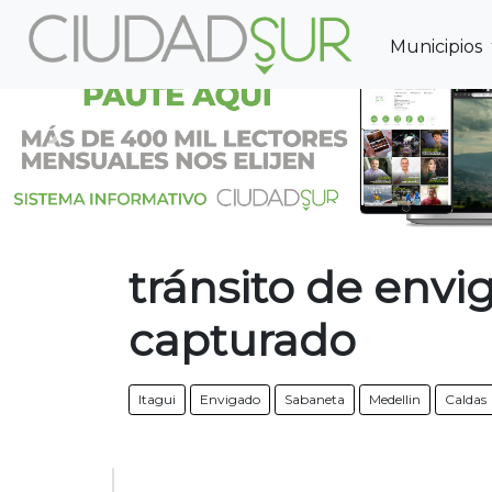
Municipios
Previous
tránsito de envi
capturado
Itagui
Envigado
Sabaneta
Medellin
Caldas