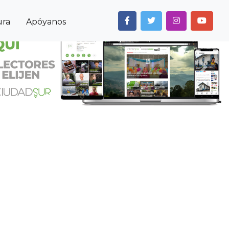
ura
Apóyanos
Next