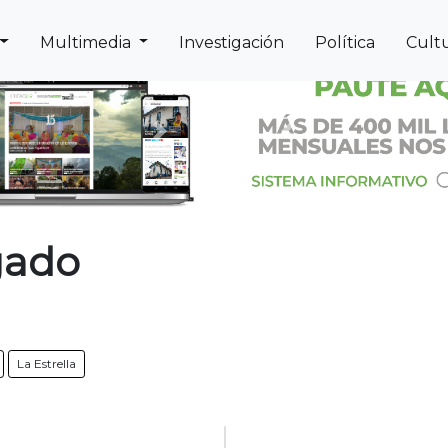
Multimedia
Investigación
Política
Cult
Next
Previous
gado
La Estrella